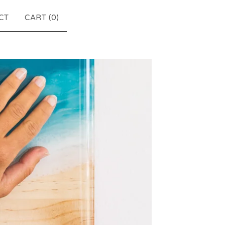
CT
CART (
0
)